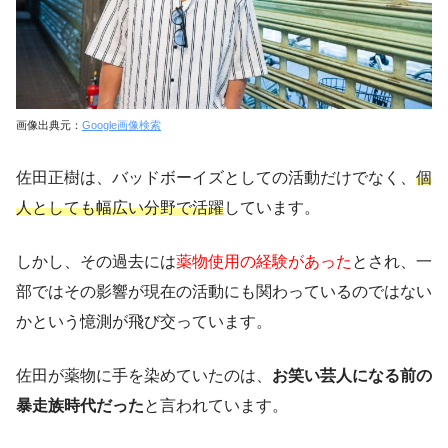
画像出典元：
Google画像検索
佐田正樹は、バッドボーイズとしての活動だけでなく、
個
人としても幅広い分野で活躍
しています。
しかし、その過去には
薬物使用の経験があった
とされ、一
部ではその影響が現在の活動にも関わっているのではない
かという憶測が飛び交っています。
佐田が薬物に手を染めていたのは、
お笑い芸人になる前の
暴走族時代だった
と言われています。