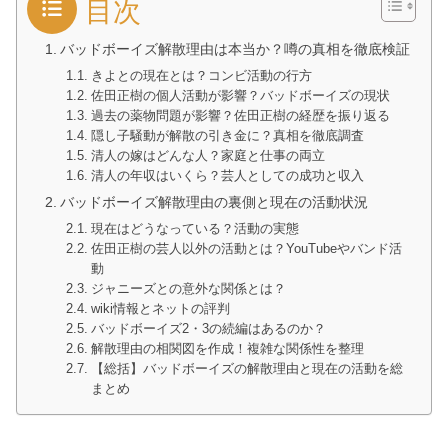
目次
バッドボーイズ解散理由は本当か？噂の真相を徹底検証
きよとの現在とは？コンビ活動の行方
佐田正樹の個人活動が影響？バッドボーイズの現状
過去の薬物問題が影響？佐田正樹の経歴を振り返る
隠し子騒動が解散の引き金に？真相を徹底調査
清人の嫁はどんな人？家庭と仕事の両立
清人の年収はいくら？芸人としての成功と収入
バッドボーイズ解散理由の裏側と現在の活動状況
現在はどうなっている？活動の実態
佐田正樹の芸人以外の活動とは？YouTubeやバンド活
動
ジャニーズとの意外な関係とは？
wiki情報とネットの評判
バッドボーイズ2・3の続編はあるのか？
解散理由の相関図を作成！複雑な関係性を整理
【総括】バッドボーイズの解散理由と現在の活動を総
まとめ