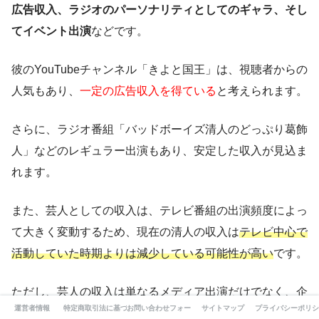
広告収入、ラジオのパーソナリティとしてのギャラ、そし
てイベント出演
などです。
彼のYouTubeチャンネル「きよと国王」は、視聴者からの
人気もあり、
一定の広告収入を得ている
と考えられます。
さらに、ラジオ番組「バッドボーイズ清人のどっぷり葛飾
人」などのレギュラー出演もあり、安定した収入が見込ま
れます。
また、芸人としての収入は、テレビ番組の出演頻度によっ
て大きく変動するため、現在の清人の収入は
テレビ中心で
活動していた時期よりは減少している可能性が高い
です。
ただし、芸人の収入は単なるメディア出演だけでなく、企
運営者情報
特定商取引法に基づく表記
お問い合わせフォーム
サイトマップ
プライバシーポリシ
業案件やイベント出演なども含まれるため、
活動の幅によ