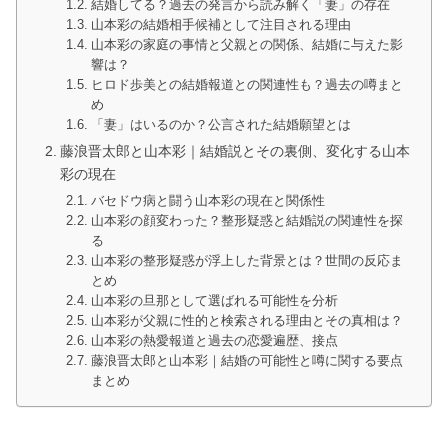
結婚してる？過去の発言から読み解く「妻」の存在
山本彩の結婚相手候補として注目される理由
山本彩の家庭の事情と父親との関係、結婚に与えた影
響は？
ヒロド歩美との結婚報道との関連性も？過去の噂まと
め
「妻」はいるのか？公言された結婚願望とは
藤浪晋太郎と山本彩｜結婚説とその裏側、変化する山本
彩の現在
バセドウ病と闘う山本彩の現在と関係性
山本彩の顔変わった？整形疑惑と結婚説の関連性を探
る
山本彩の整形疑惑が浮上した背景とは？世間の反応ま
とめ
山本彩の旦那として選ばれる可能性を分析
山本彩が父親に性的と検索される理由とその真相は？
山本彩の熱愛報道と過去の恋愛遍歴、接点
藤浪晋太郎と山本彩｜結婚の可能性と噂に関する要点
まとめ