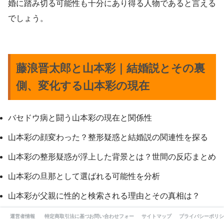
婚に踏み切る可能性も十分にあり得る人物であると言える
でしょう。
藤浪晋太郎と山本彩｜結婚説とその裏
側、変化する山本彩の現在
バセドウ病と闘う山本彩の現在と関係性
山本彩の顔変わった？整形疑惑と結婚説の関連性を探る
山本彩の整形疑惑が浮上した背景とは？世間の反応まとめ
山本彩の旦那として選ばれる可能性を分析
山本彩が父親に性的と検索される理由とその真相は？
山本彩の熱愛報道と過去の恋愛遍歴、接点
運営者情報
特定商取引法に基づく表記
お問い合わせフォーム
サイトマップ
プライバシーポリシ