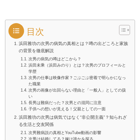
目次
浜田雅功の次男の病気の真相とは？噂の出どころと家族
の背景を徹底解説
次男の病気の噂はどこから？
浜田未乘（浜田みのり）とは？次男のプロフィールと
学歴
次男の仕事は映像作家？ごぶごぶ密着で明らかになっ
た職業
次男の画像が出回らない理由と「一般人」としての扱
い
長男は難病だった？次男との混同に注意
子供への想いが見える！父親としての一面
浜田雅功の次男は病気ではなく“非公開主義”？知られざ
る生活と交友関係
次男難病説の真相とYouTube動画の影響
次男は結婚してる？嫁は誰かを探る