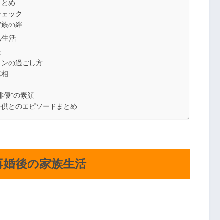
まとめ
チェック
家族の絆
私生活
は
ョンの過ごし方
真相
？
俳優”の素顔
子供とのエピソードまとめ
再婚後の家族生活