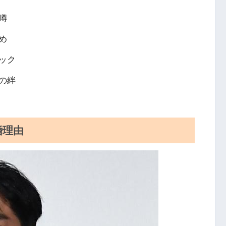
噂
め
ック
の絆
婚理由