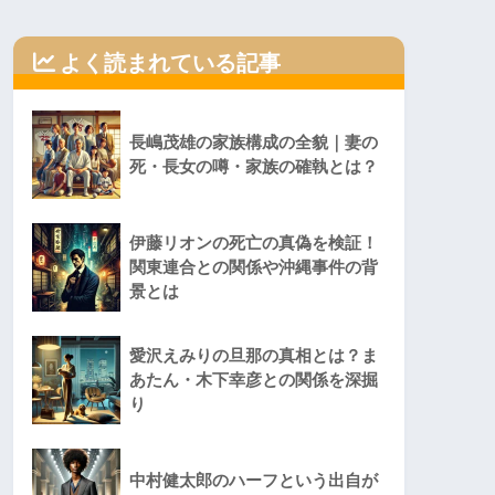
よく読まれている記事
長嶋茂雄の家族構成の全貌｜妻の
死・長女の噂・家族の確執とは？
伊藤リオンの死亡の真偽を検証！
関東連合との関係や沖縄事件の背
景とは
愛沢えみりの旦那の真相とは？ま
あたん・木下幸彦との関係を深掘
り
中村健太郎のハーフという出自が