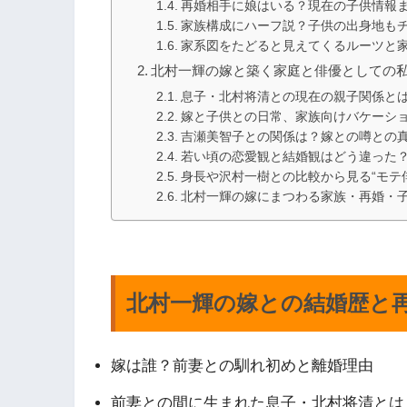
再婚相手に娘はいる？現在の子供情報
家族構成にハーフ説？子供の出身地も
家系図をたどると見えてくるルーツと
北村一輝の嫁と築く家庭と俳優としての
息子・北村将清との現在の親子関係と
嫁と子供との日常、家族向けバケーシ
吉瀬美智子との関係は？嫁との噂との
若い頃の恋愛観と結婚観はどう違った
身長や沢村一樹との比較から見る“モテ
北村一輝の嫁にまつわる家族・再婚・
北村一輝の嫁との結婚歴と
嫁は誰？前妻との馴れ初めと離婚理由
前妻との間に生まれた息子・北村将清とは