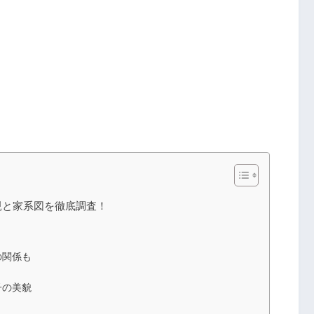
親と家系図を徹底調査！
の関係も
？
子の美貌