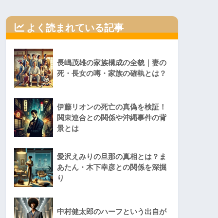
よく読まれている記事
長嶋茂雄の家族構成の全貌｜妻の
死・長女の噂・家族の確執とは？
伊藤リオンの死亡の真偽を検証！
関東連合との関係や沖縄事件の背
景とは
愛沢えみりの旦那の真相とは？ま
あたん・木下幸彦との関係を深掘
り
中村健太郎のハーフという出自が