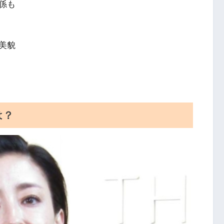
係も
美貌
は？