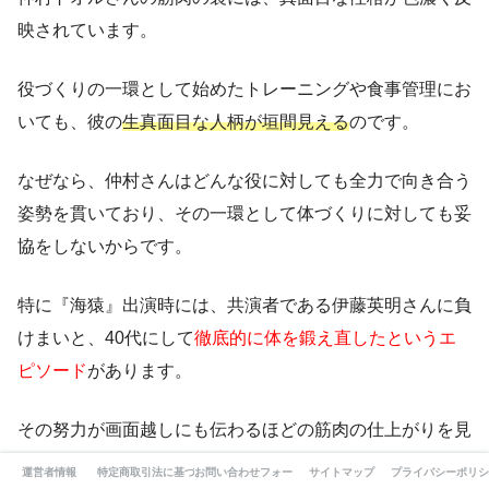
映されています。
役づくりの一環として始めたトレーニングや食事管理にお
いても、彼の
生真面目な人柄が垣間見える
のです。
なぜなら、仲村さんはどんな役に対しても全力で向き合う
姿勢を貫いており、その一環として体づくりに対しても妥
協をしないからです。
特に『海猿』出演時には、共演者である伊藤英明さんに負
けまいと、40代にして
徹底的に体を鍛え直したというエ
ピソード
があります。
その努力が画面越しにも伝わるほどの筋肉の仕上がりを見
せ、「本当に役に向き合う人」という評価を得ました。
運営者情報
特定商取引法に基づく表記
お問い合わせフォーム
サイトマップ
プライバシーポリシ