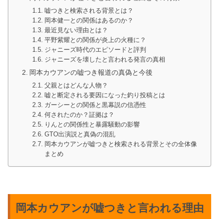
嘘つきと検索される背景とは？
岡本健一との関係はあるのか？
最近見ない理由とは？
平野紫耀との関係が炎上の火種に？
ジャニーズ時代のエピソードと評判
ジャニーズを壊したと言われる発言の真相
岡本カウアンの嘘つき報道の真偽と今後
父親とはどんな人物？
嘘と断定される要因になった釣り投稿とは
ガーシーとの関係と黒幕説の信憑性
何されたのか？証拠は？
りんとの関係性と暴露騒動の影響
GTO出演説と真偽の混乱
岡本カウアンが嘘つきと検索される背景とその全体像
まとめ
岡本カウアンが嘘つきと言われる理由