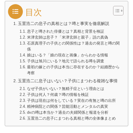
目次
玉置浩二の息子の真相とは？噂と事実を徹底解説
息子と噂された俳優とは？真相と背景を検証
米津玄師は息子？「米津玄師と親子」説の真偽
石原真理子の子供との関係性は？過去の発言と噂の関
係
娘はいる？「娘の現在と画像」からわかる情報
子供は旭川にいる？地元で語られる噂を調査
最初の嫁との子供は本当に存在するのか？結婚歴から
考察
玉置浩二に息子はいない？子供にまつわる複雑な事情
なぜ子供がいない？無精子症という理由とは
子供は何人？何歳？噂の情報を検証
子供は現在は何をしている？実在の有無と噂の出所
精神病院との関係？芸能活動とメンタルの真実
dvの噂は本当か？過去の夫婦関係と報道を分析
玉置浩二の息子にまつわる真相と噂の全体像まとめ