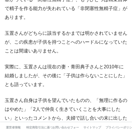
で精子を作る能力が失われている「非閉塞性無精子症」が
あります。
玉置さんがどちらに該当するかまでは明かされていません
が、この疾患が子供を持つことへのハードルになっていた
ことは間違いありません。
実際に、玉置さんは現在の妻・青田典子さんと2010年に
結婚しましたが、その後に「子供は作らないことにした」
とも語っています。
玉置さん自身は子供を望んでいたものの、「無理に作るの
はやめた」「2人で仲良く生きていくことを大事にした
い」といったコメントから、夫婦で話し合いの末に出した
結論であることがうかがえます。
運営者情報
特定商取引法に基づく表記
お問い合わせフォーム
サイトマップ
プライバシーポリシ