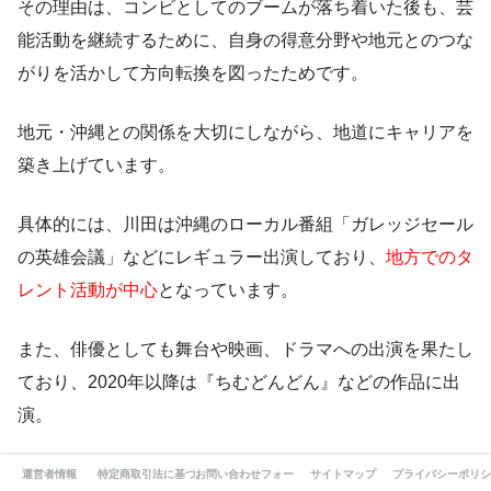
その理由は、コンビとしてのブームが落ち着いた後も、芸
能活動を継続するために、自身の得意分野や地元とのつな
がりを活かして方向転換を図ったためです。
地元・沖縄との関係を大切にしながら、地道にキャリアを
築き上げています。
具体的には、川田は沖縄のローカル番組「ガレッジセール
の英雄会議」などにレギュラー出演しており、
地方でのタ
レント活動が中心
となっています。
また、俳優としても舞台や映画、ドラマへの出演を果たし
ており、2020年以降は『ちむどんどん』などの作品に出
演。
さらには、沖縄県の復帰50周年記念プロジェクトなどに
運営者情報
特定商取引法に基づく表記
お問い合わせフォーム
サイトマップ
プライバシーポリシ