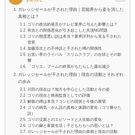
ガレッジセールが干された理由｜芸能界から姿を消した
真相とは？
ゴリの政治的発言がテレビ業界に与えた影響とは？
有吉との関係悪化が引き起こした共演NG問題
ゴリの態度悪い説は本当？業界評判から見る干された
背景
加藤浩次との不仲説と干された噂の関係性
お笑い界のライバル「スリムクラブ」の台頭とその影
響
「ゴリエ」ブームの終焉がもたらした露出減少
ガレッジセールが干された理由｜現在の活動とそれぞれ
の歩み
川田の現在は？地方を中心とした活動と今の姿
ゴリの現在と映画監督としての評価
解散の噂は本当？コンビの現状と今後の展望
ゴリの病気・がん説の真相と体調の変化（ゴリ痩せた
説）
ゴリの父親とのエピソードと人生観の変化
ゴリの嫁と家庭生活｜子どもたちへの思いとは？
ガレッジセールが干された理由の真相と現在の活動