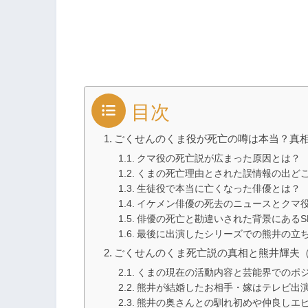
目次
ごくせんのくま役が死亡の噂は本当？真
クマ役の死亡説が広まった原因とは？
くまの死亡理由とされた誤情報の出ど
生徒役で本当に亡くなった俳優とは？
イケメン俳優の死去のニュースとクマ
俳優の死亡と勘違いされた背景にあるS
最後に出演したシリーズでの熊井の立
ごくせんのくま死亡説の真相と熊井輝夫
くまの現在の活動内容と芸能界でのポ
熊井が結婚したお相手・嫁はテレビ出
熊井の奥さんとの馴れ初めや仲良しエ