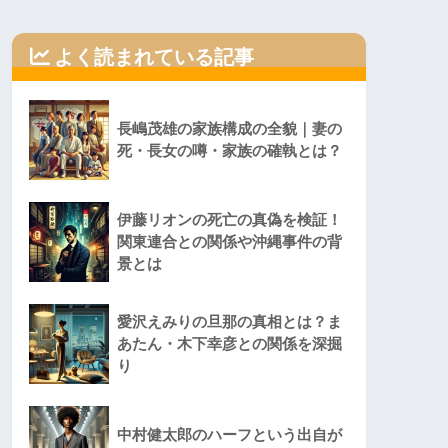
よく読まれている記事
長嶋茂雄の家族構成の全貌｜妻の
死・長女の噂・家族の確執とは？
伊藤リオンの死亡の真偽を検証！
関東連合との関係や沖縄事件の背
景とは
愛沢えみりの旦那の真相とは？ま
あたん・木下幸彦との関係を深掘
り
中村健太郎のハーフという出自が