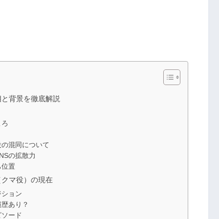
相と背景を徹底解説
ころ
役の混同について
NSの拡散力
ち位置
（クマ役）の現在
ジション
演歴あり？
ピソード