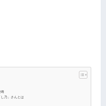
愛噂
「し乃」さんとは