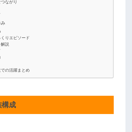
なつながり
ド
歩み
め
っくりエピソード
を解説
ド
力
伎での活躍まとめ
族構成