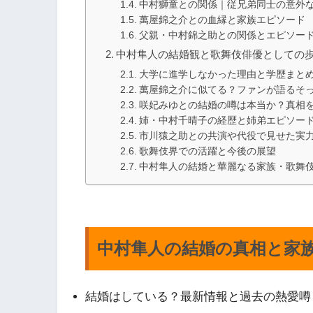
中村獅童との関係｜従兄弟同士の意外
萬屋錦之介との血縁と家族エピソード
父親・中村錦之助との関係とエピソー
中村隼人の結婚観と歌舞伎俳優としての
大学に進学しなかった理由と学歴まと
萬屋錦之介に似てる？ファンが語るそ
咲妃みゆとの結婚の噂は本当か？真相
姉・中村千晴子の経歴と姉弟エピソー
市川猿之助との共演や代役で見せた実
歌舞伎界での活躍と今後の展望
中村隼人の結婚と華麗なる家族・歌舞
中村隼人の結婚の真相と家
結婚はしている？最新情報と過去の熱愛噂