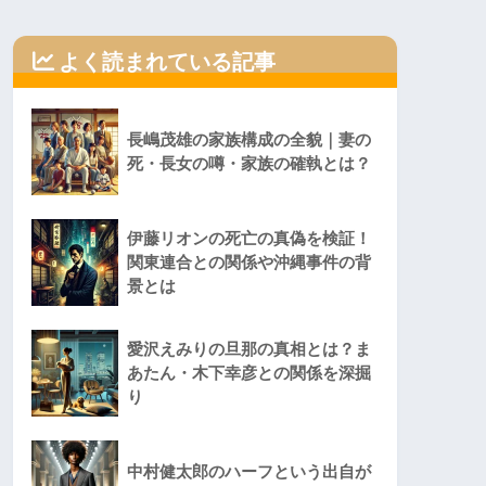
よく読まれている記事
長嶋茂雄の家族構成の全貌｜妻の
死・長女の噂・家族の確執とは？
伊藤リオンの死亡の真偽を検証！
関東連合との関係や沖縄事件の背
景とは
愛沢えみりの旦那の真相とは？ま
あたん・木下幸彦との関係を深掘
り
中村健太郎のハーフという出自が