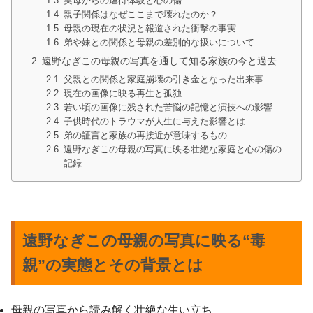
実母からの虐待体験と心の傷
親子関係はなぜここまで壊れたのか？
母親の現在の状況と報道された衝撃の事実
弟や妹との関係と母親の差別的な扱いについて
遠野なぎこの母親の写真を通して知る家族の今と過去
父親との関係と家庭崩壊の引き金となった出来事
現在の画像に映る再生と孤独
若い頃の画像に残された苦悩の記憶と演技への影響
子供時代のトラウマが人生に与えた影響とは
弟の証言と家族の再接近が意味するもの
遠野なぎこの母親の写真に映る壮絶な家庭と心の傷の
記録
遠野なぎこの母親の写真に映る“毒
親”の実態とその背景とは
母親の写真から読み解く壮絶な生い立ち