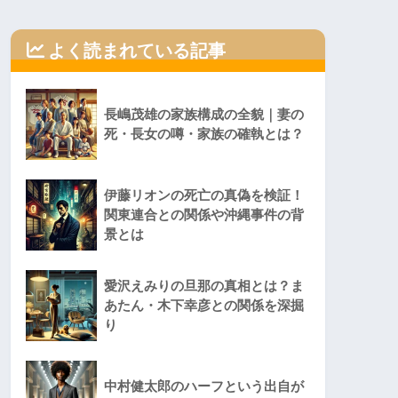
よく読まれている記事
長嶋茂雄の家族構成の全貌｜妻の
死・長女の噂・家族の確執とは？
伊藤リオンの死亡の真偽を検証！
関東連合との関係や沖縄事件の背
景とは
愛沢えみりの旦那の真相とは？ま
あたん・木下幸彦との関係を深掘
り
中村健太郎のハーフという出自が