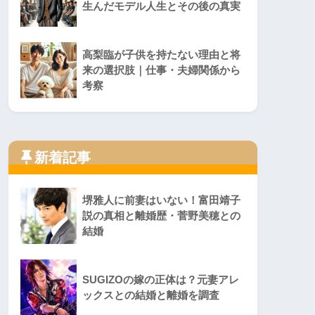
生んだモデル人生とその後の真実
高梨臨が子供を持たない理由と将
来の選択肢｜仕事・夫婦関係から
考察
新着記事
堺雅人に前妻はいない！富田靖子
説の真相と離婚歴・菅野美穂との
結婚
SUGIZOの嫁の正体は？元妻アレ
ックスとの結婚と離婚を調査